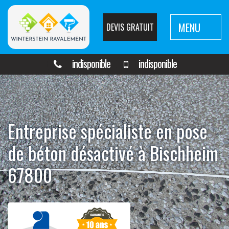
MENU
DEVIS GRATUIT
indisponible
indisponible
Entreprise spécialiste en pose
de béton désactivé à Bischheim
67800