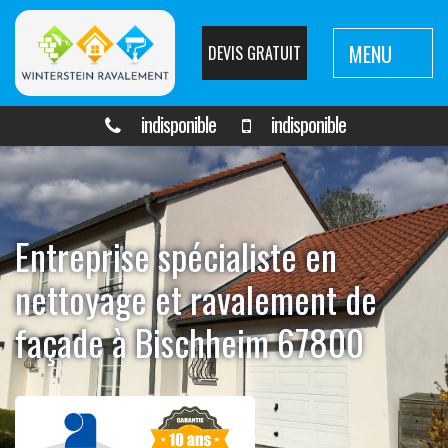
MENU
DEVIS GRATUIT
indisponible
indisponible
Entreprise spécialiste en
nettoyage et ravalement de
façade à Bischheim 67800