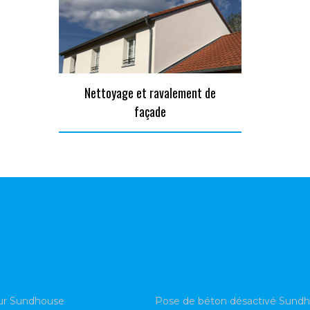
Nettoyage et ravalement de
façade
eur Sundhouse
Pose de béton désactivé Sund