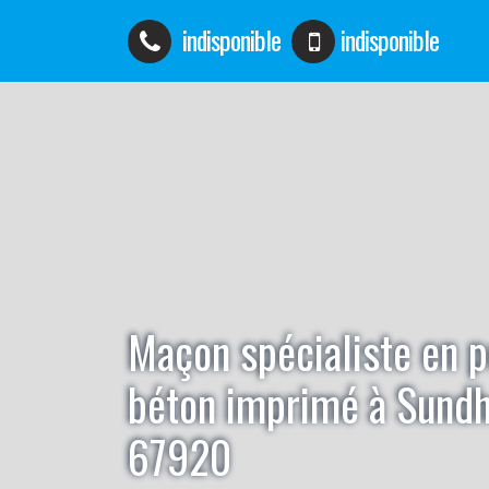
indisponible
indisponible
Maçon spécialiste en 
béton imprimé à Sund
67920