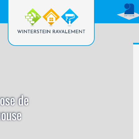
pose de
house