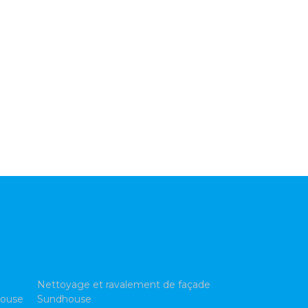
Nettoyage et ravalement de façade
house
Sundhouse