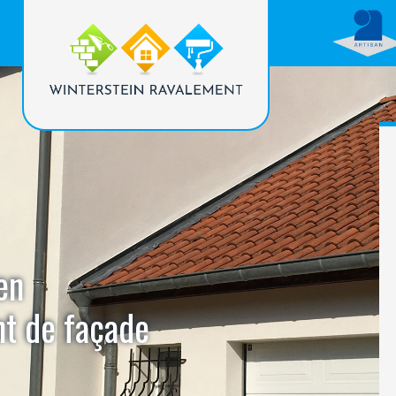
en
nt de façade