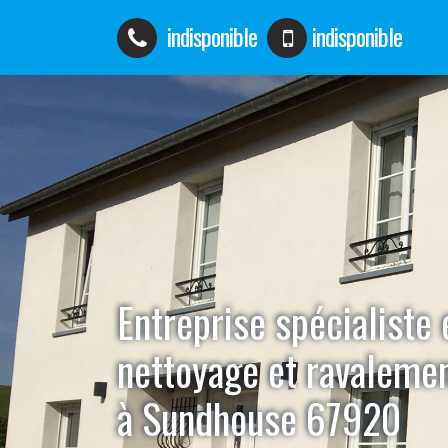
indisponible
indisponible
Entreprise spécialiste 
nettoyage et ravaleme
à Sundhouse 67920