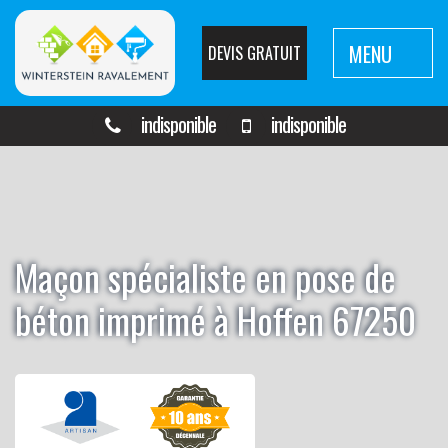
MENU
DEVIS GRATUIT
indisponible
indisponible
Maçon spécialiste en pose de
béton imprimé à Hoffen 67250