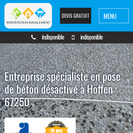
MENU
DEVIS GRATUIT
indisponible
indisponible
Entreprise spécialiste en pose
de béton désactivé à Hoffen
67250