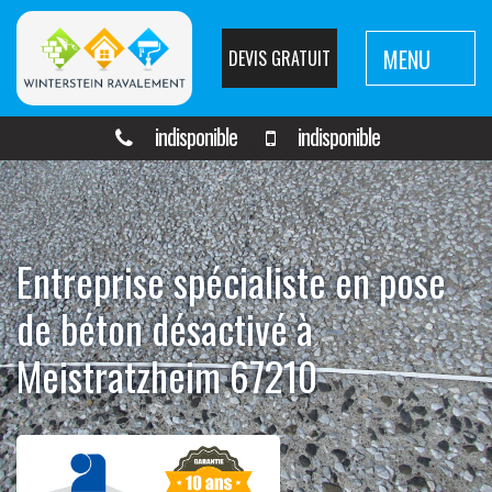
MENU
DEVIS GRATUIT
indisponible
indisponible
Entreprise spécialiste en pose
de béton désactivé à
Meistratzheim 67210