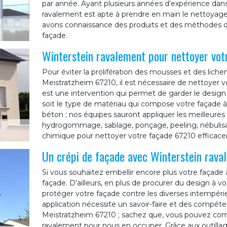
par année. Ayant plusieurs années d’expérience dans
ravalement est apte à prendre en main le nettoyage
avons connaissance des produits et des méthodes d
façade.
Winterstein ravalement pour nettoyer vot
Pour éviter la prolifération des mousses et des lichen
Meistratzheim 67210, il est nécessaire de nettoyer v
est une intervention qui permet de garder le design 
soit le type de matériau qui compose votre façade à M
béton ; nos équipes sauront appliquer les meille
hydrogommage, sablage, ponçage, peeling, nébulisa
chimique pour nettoyer votre façade 67210 efficac
Un crépi de façade avec Winterstein rava
Si vous souhaitez embellir encore plus votre façade
façade. D’ailleurs, en plus de procurer du design à vot
protéger votre façade contre les diverses intempérie
application nécessite un savoir-faire et des compétenc
Meistratzheim 67210 ; sachez que, vous pouvez comp
ravalement pour nous en occuper. Grâce aux outillag