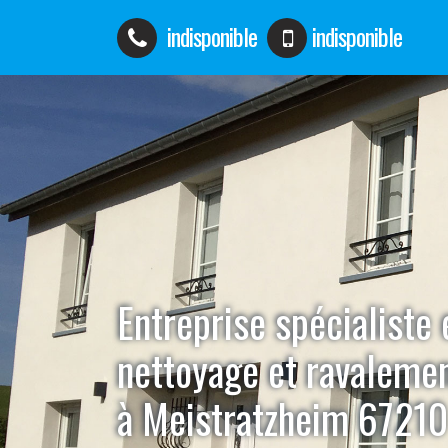
indisponible
indisponible
Entreprise spécialiste 
nettoyage et ravaleme
à Meistratzheim 67210