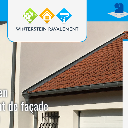
en
nt de façade