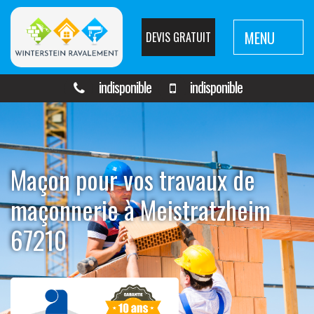
MENU
DEVIS GRATUIT
indisponible
indisponible
Maçon pour vos travaux de
maçonnerie à Meistratzheim
67210