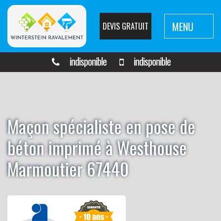
MENU
DEVIS GRATUIT
indisponible
indisponible
Maçon spécialiste en pose de
béton imprimé à Westhouse
Marmoutier 67440