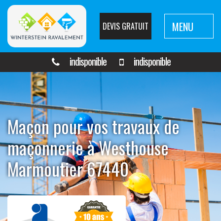
MENU
DEVIS GRATUIT
indisponible
indisponible
Maçon pour vos travaux de
maçonnerie à Westhouse
Marmoutier 67440