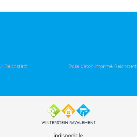
ur Reichstett
Pose béton imprimé Reichstett
indisponible