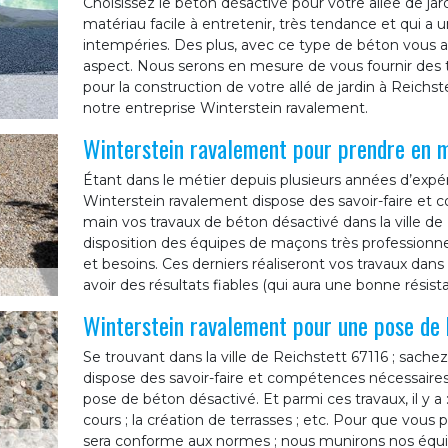
Choisissez le béton désactivé pour votre allée de jardi
matériau facile à entretenir, très tendance et qui a 
intempéries. Des plus, avec ce type de béton vous au
aspect. Nous serons en mesure de vous fournir des t
pour la construction de votre allé de jardin à Reichste
notre entreprise Winterstein ravalement.
Winterstein ravalement pour prendre en m
Étant dans le métier depuis plusieurs années d’expér
Winterstein ravalement dispose des savoir-faire et
main vos travaux de béton désactivé dans la ville de
disposition des équipes de maçons très professionn
et besoins. Ces derniers réaliseront vos travaux dans l
avoir des résultats fiables (qui aura une bonne résist
Winterstein ravalement pour une pose de 
Se trouvant dans la ville de Reichstett 67116 ; sach
dispose des savoir-faire et compétences nécessaire
pose de béton désactivé. Et parmi ces travaux, il y a 
cours ; la création de terrasses ; etc. Pour que vous p
sera conforme aux normes ; nous munirons nos équipe