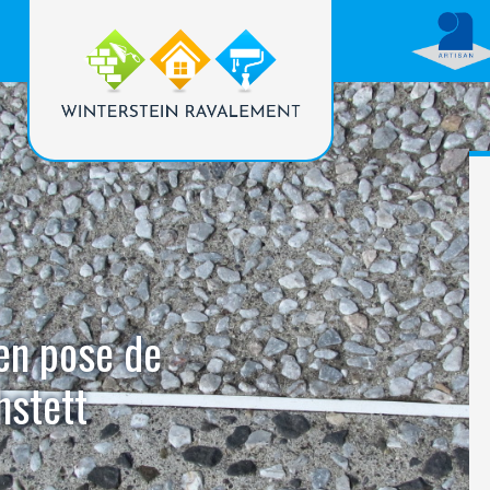
 en pose de
hstett