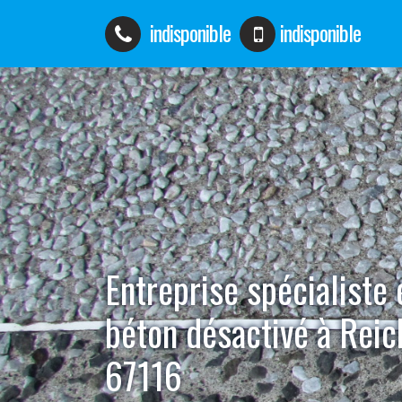
indisponible
indisponible
Entreprise spécialiste
béton désactivé à Reic
67116