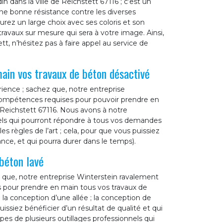
n dans la ville de Reichstett 67116 ; c’est un
une bonne résistance contre les diverses
rez un large choix avec ses coloris et son
ravaux sur mesure qui sera à votre image. Ainsi,
tt, n’hésitez pas à faire appel au service de
ain vos travaux de béton désactivé
ience ; sachez que, notre entreprise
 compétences requises pour pouvoir prendre en
 Reichstett 67116. Nous avons à notre
els qui pourront répondre à tous vos demandes
es règles de l’art ; cela, pour que vous puissiez
ance, et qui pourra durer dans le temps).
béton lavé
ez que, notre entreprise Winterstein ravalement
s pour prendre en main tous vos travaux de
: la conception d’une allée ; la conception de
uissiez bénéficier d’un résultat de qualité et qui
s de plusieurs outillages professionnels qui