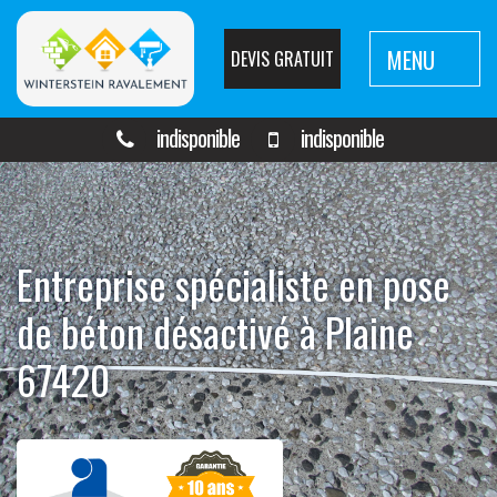
MENU
DEVIS GRATUIT
indisponible
indisponible
Entreprise spécialiste en pose
de béton désactivé à Plaine
67420