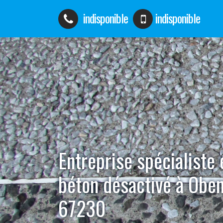
indisponible
indisponible
Entreprise spécialiste
béton désactivé à Obe
67230