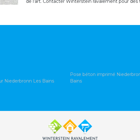
de l’art. Contacter Winterstein ravalement pour des t
Pose béton imprimé Niederbro
ur Niederbronn Les Bains
Bains