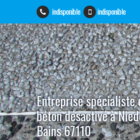
indisponible
indisponible
Entreprise spécialiste
béton désactivé à Nie
Bains 67110