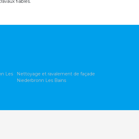
ravaux fiables.
nn Les
Nettoyage et ravalement de façade
Niederbronn Les Bains