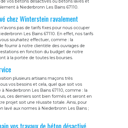
é de vos bétons désactivés ou bétons lavés et
alement à Niederbronn Les Bains 67110.
avé chez Winterstein ravalement
n’avons pas de tarifs fixes pour nous occuper
ederbronn Les Bains 67110. En effet, nos tarifs
 vous souhaitez effectuer, comme : la
de fournir à notre clientèle des ouvrages de
 prestations en fonction du budget de notre
ont à la portée de toutes les bourses.
rvice
sition plusieurs artisans maçons très
us vos besoins et cela, quel que soit vos
é à Niederbronn Les Bains 67110, comme : la
ous, ces derniers sont bien formés et seront en
 projet soit une réussite totale. Ainsi, pour
on lavé aux normes à Niederbronn Les Bains ;
ain vos travaux de béton désactivé