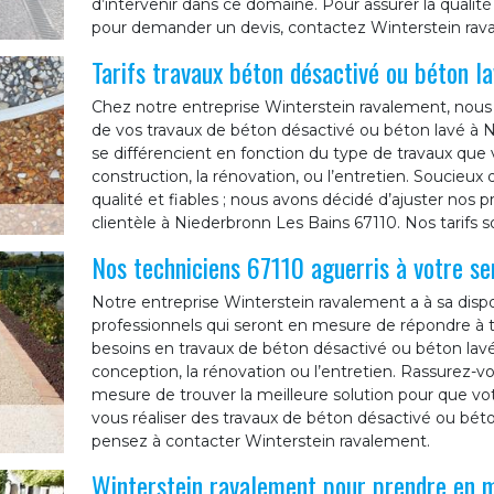
d’intervenir dans ce domaine. Pour assurer la qualit
pour demander un devis, contactez Winterstein rav
Tarifs travaux béton désactivé ou béton l
Chez notre entreprise Winterstein ravalement, nous 
de vos travaux de béton désactivé ou béton lavé à Ni
se différencient en fonction du type de travaux que
construction, la rénovation, ou l’entretien. Soucieux 
qualité et fiables ; nous avons décidé d’ajuster nos
clientèle à Niederbronn Les Bains 67110. Nos tarifs s
Nos techniciens 67110 aguerris à votre se
Notre entreprise Winterstein ravalement a à sa dispo
professionnels qui seront en mesure de répondre à to
besoins en travaux de béton désactivé ou béton lav
conception, la rénovation ou l’entretien. Rassurez-v
mesure de trouver la meilleure solution pour que votre
vous réaliser des travaux de béton désactivé ou bét
pensez à contacter Winterstein ravalement.
Winterstein ravalement pour prendre en m