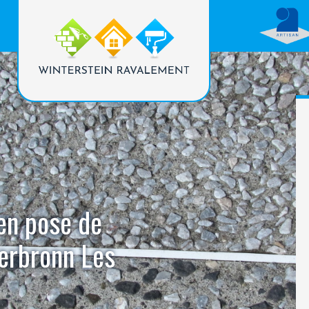
 en pose de
derbronn Les