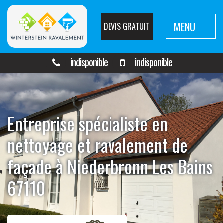
MENU
DEVIS GRATUIT
indisponible
indisponible
Entreprise spécialiste en
nettoyage et ravalement de
façade à Niederbronn Les Bains
67110