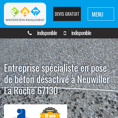
MENU
DEVIS GRATUIT
indisponible
indisponible
Entreprise spécialiste en pose
de béton désactivé à Neuwiller
La Roche 67130