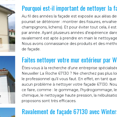
Pourquoi est-il important de nettoyer la 
Au fil des années la façade est exposée aux aléas de
pourrait se détériorer : montrer des fissures, envahi
champignons, lichens). Et pour éviter tout cela, il e
par année. Ayant plusieurs années d’expérience dans
ravalement est apte à prendre en main le nettoyage
Nous avons connaissance des produits et des métho
de façade.
Faites nettoyer votre mur extérieur par W
Êtes-vous à la recherche d’une entreprise spécialisé
Neuwiller La Roche 67130 ? Ne cherchez pas plus loi
le professionnel qu’il vous faut. En effet, en tant q
aucun problème à nettoyer votre façade 67130. No
ce faire, comme : le gommage, l’hydrogommage, le p
chimique, le nettoyage haute pression, la nébulisa
proposons sont très efficaces.
Ravalement de façade 67130 avec Winter