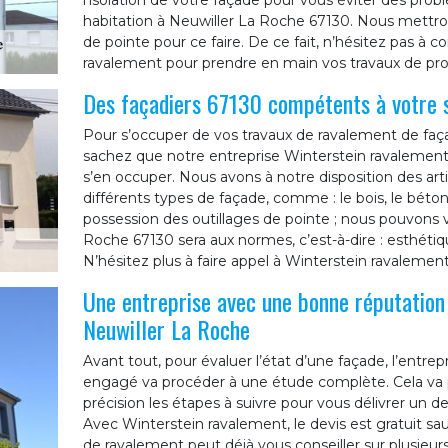
l’isolation de votre façade pour vous éviter des pr
habitation à Neuwiller La Roche 67130. Nous mettron
de pointe pour ce faire. De ce fait, n’hésitez pas à 
ravalement pour prendre en main vos travaux de pro
Des façadiers 67130 compétents à votre 
Pour s’occuper de vos travaux de ravalement de faça
sachez que notre entreprise Winterstein ravalement
s’en occuper. Nous avons à notre disposition des arti
différents types de façade, comme : le bois, le béton,
possession des outillages de pointe ; nous pouvons 
Roche 67130 sera aux normes, c’est-à-dire : esthéti
N’hésitez plus à faire appel à Winterstein ravalement
Une entreprise avec une bonne réputation 
Neuwiller La Roche
Avant tout, pour évaluer l’état d’une façade, l’entr
engagé va procéder à une étude complète. Cela va p
précision les étapes à suivre pour vous délivrer un d
Avec Winterstein ravalement, le devis est gratuit sau
de ravalement peut déjà vous conseiller sur plusieur