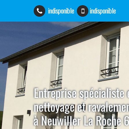
indisponible
indisponible
Entreprise spécialiste 
nettoyage et ravaleme
à Neuwiller La Roche 