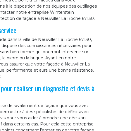
oblèmes de pont thermiques dans votre
s à la disposition de nos équipes des outillages
contacter notre entreprise Winterstein
tection de façade à Neuwiller La Roche 67130.
service
de dans la ville de Neuwiller La Roche 67130,
 dispose des connaissances nécessaires pour
sans bien former qui pourront intervenir sur
 la pierre ou la brique. Ayant en notre
vous assurer que votre façade à Neuwiller La
que, performante et aura une bonne résistance.
.
pour réaliser un diagnostic et devis à
eprise de ravalement de façade que vous avez
ermettre à des spécialistes de définir avec
evis pour vous aider à prendre une décision.
f dans certains cas. Pour cela cette entreprise
s points concernant l’entretien de votre façade.