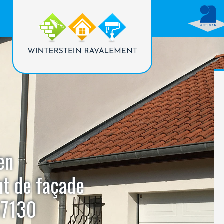
en
nt de façade
67130