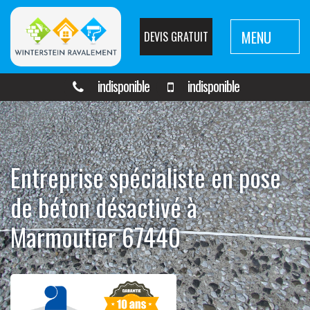
MENU
DEVIS GRATUIT
indisponible
indisponible
Entreprise spécialiste en pose
de béton désactivé à
Marmoutier 67440