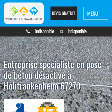
MENU
DEVIS GRATUIT
indisponible
indisponible
Entreprise spécialiste en pose
de béton désactivé à
Hohfrankenheim 67270