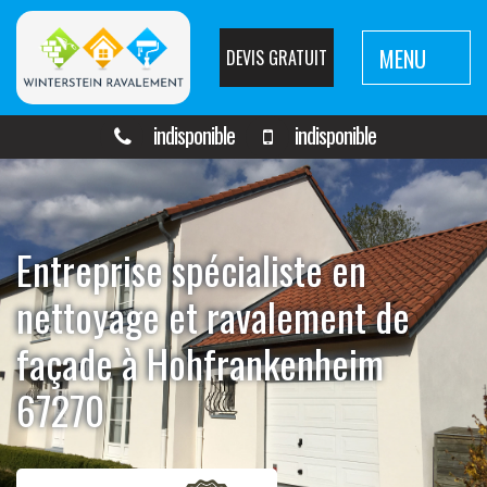
MENU
DEVIS GRATUIT
indisponible
indisponible
Entreprise spécialiste en
nettoyage et ravalement de
façade à Hohfrankenheim
67270