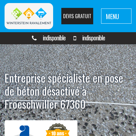
MENU
DEVIS GRATUIT
indisponible
indisponible
Entreprise spécialiste en pose
de béton désactivé à
Froeschwiller 67360