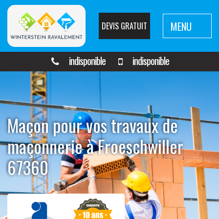
MENU
DEVIS GRATUIT
indisponible
indisponible
Maçon pour vos travaux de
maçonnerie à Froeschwiller
67360