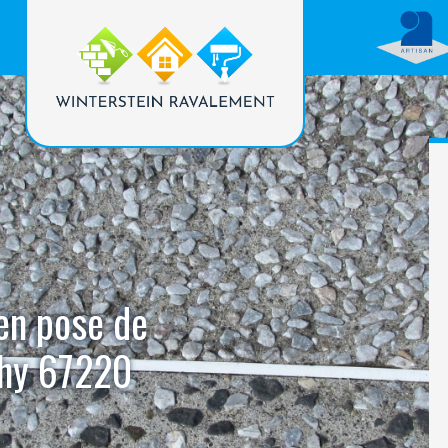
 en pose de
chy 67220