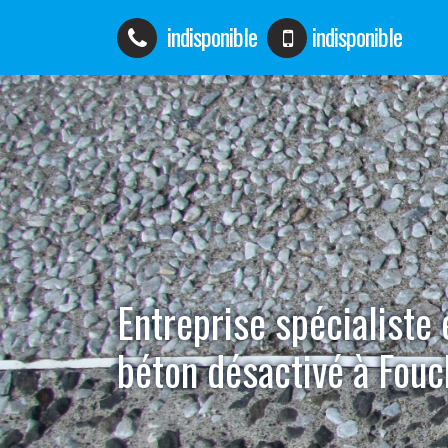
indisponible
indisponible
Entreprise spécialiste
béton désactivé à Fou