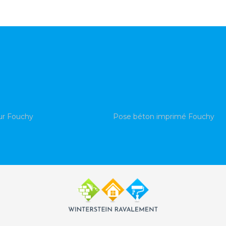
ur Fouchy
Pose béton imprimé Fouchy