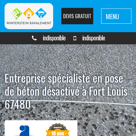
MENU
DEVIS GRATUIT
indisponible
indisponible
Entreprise spécialiste en pose
de béton désactivé à Fort Louis
67480