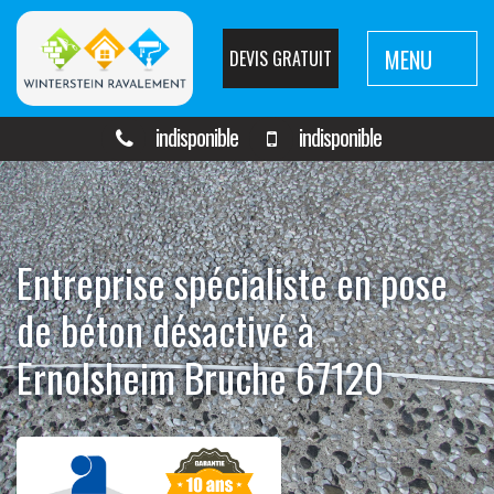
MENU
DEVIS GRATUIT
indisponible
indisponible
Entreprise spécialiste en pose
de béton désactivé à
Ernolsheim Bruche 67120