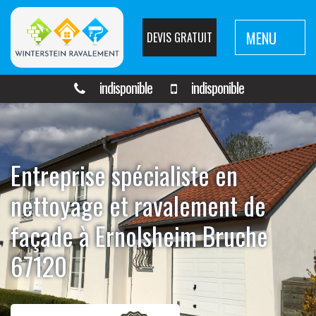
MENU
DEVIS GRATUIT
indisponible
indisponible
Entreprise spécialiste en
nettoyage et ravalement de
façade à Ernolsheim Bruche
67120