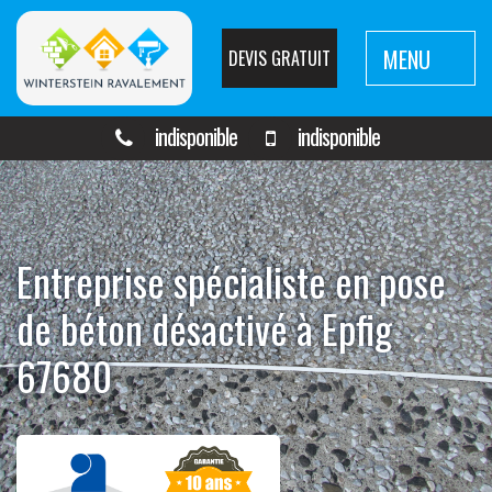
MENU
DEVIS GRATUIT
indisponible
indisponible
Entreprise spécialiste en pose
de béton désactivé à Epfig
67680