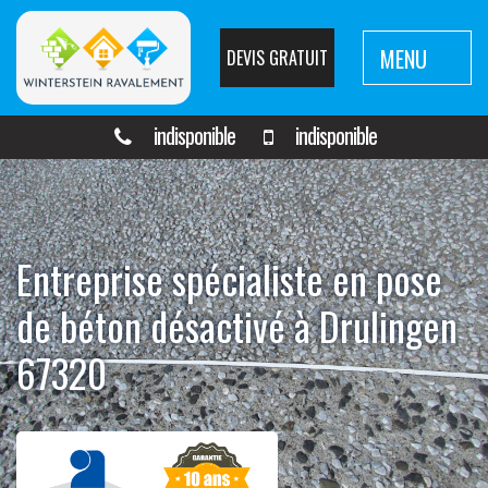
MENU
DEVIS GRATUIT
indisponible
indisponible
Entreprise spécialiste en pose
de béton désactivé à Drulingen
67320