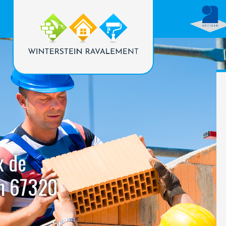
x de
en 67320