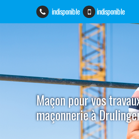
indisponible
indisponible
Maçon pour vos travau
maçonnerie à Druling