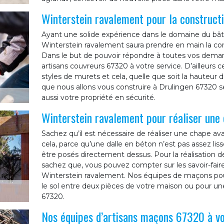
Winterstein ravalement pour la construc
Ayant une solide expérience dans le domaine du bâtim
Winterstein ravalement saura prendre en main la co
Dans le but de pouvoir répondre à toutes vos demand
artisans couvreurs 67320 à votre service. D’ailleurs c
styles de murets et cela, quelle que soit la hauteur 
que nous allons vous construire à Drulingen 67320 
aussi votre propriété en sécurité.
Winterstein ravalement pour réaliser une
Sachez qu’il est nécessaire de réaliser une chape a
cela, parce qu’une dalle en béton n’est pas assez li
être posés directement dessus. Pour la réalisation de
sachez que, vous pouvez compter sur les savoir-fair
Winterstein ravalement. Nos équipes de maçons pour
le sol entre deux pièces de votre maison ou pour un
67320.
Nos équipes d’artisans maçons 67320 à vo