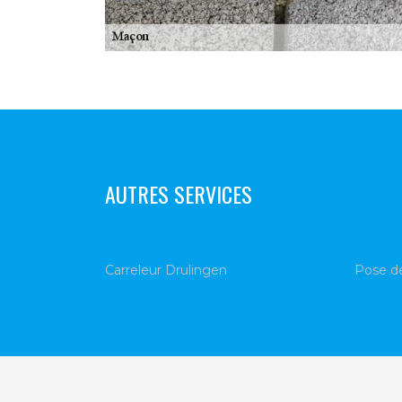
AUTRES SERVICES
Carreleur Drulingen
Pose de