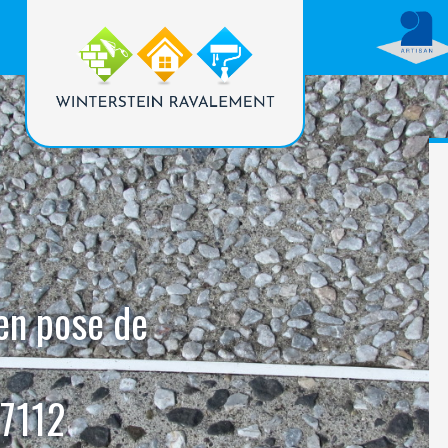
 en pose de
7112