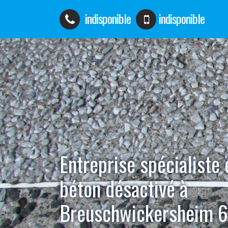
indisponible
indisponible
Entreprise spécialiste
béton désactivé à
Breuschwickersheim 6