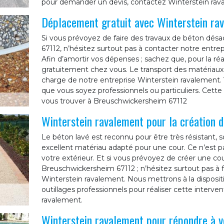
pour demander un devis, contactez Winterstein rav
Déplacement gratuit avec Winterstein ra
Si vous prévoyez de faire des travaux de béton dés
67112, n’hésitez surtout pas à contacter notre entre
Afin d’amortir vos dépenses ; sachez que, pour la ré
gratuitement chez vous. Le transport des matériaux et
charge de notre entreprise Winterstein ravalement. 
que vous soyez professionnels ou particuliers. Cette 
vous trouver à Breuschwickersheim 67112
Winterstein ravalement pour la création d
Le béton lavé est reconnu pour être très résistant, s
excellent matériau adapté pour une cour. Ce n’est pa
votre extérieur. Et si vous prévoyez de créer une cou
Breuschwickersheim 67112 ; n’hésitez surtout pas à f
Winterstein ravalement. Nous mettrons à la disposi
outillages professionnels pour réaliser cette interve
ravalement.
Winterstein ravalement pour répondre à v