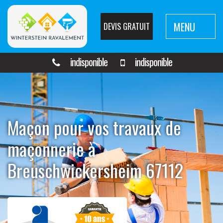
MENU
DEVIS GRATUIT
indisponible
indisponible
Maçon pour vos travaux de
maçonnerie à
Breuschwickersheim 67112