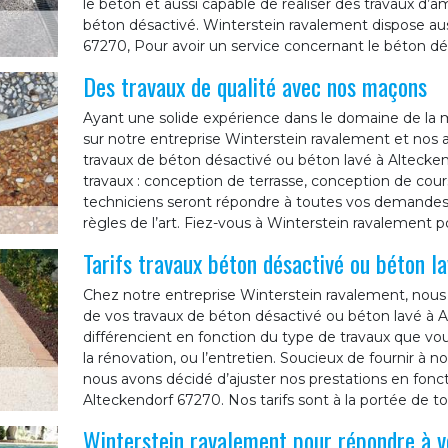
le béton et aussi capable de réaliser des travaux d’
béton désactivé. Winterstein ravalement dispose auss
67270, Pour avoir un service concernant le béton dé
Des travaux de qualité avec nos maçons
Ayant une solide expérience dans le domaine de la
sur notre entreprise Winterstein ravalement et nos
travaux de béton désactivé ou béton lavé à Altecken
travaux : conception de terrasse, conception de cours
techniciens seront répondre à toutes vos demandes e
règles de l’art. Fiez-vous à Winterstein ravalement p
Tarifs travaux béton désactivé ou béton l
Chez notre entreprise Winterstein ravalement, nous 
de vos travaux de béton désactivé ou béton lavé à Al
différencient en fonction du type de travaux que vo
la rénovation, ou l’entretien. Soucieux de fournir à no
nous avons décidé d’ajuster nos prestations en fonc
Alteckendorf 67270. Nos tarifs sont à la portée de to
Winterstein ravalement pour répondre à v