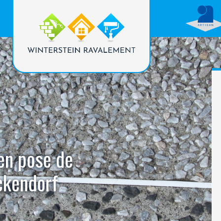
 en pose de
ckendorf