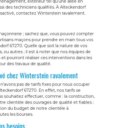
aménagement, extérieur tel qu’une allée en
i des techniciens qualifiés. À Alteckendorf
sactivé, contactez Winterstein ravalement.
 maçonnerie ; sachez que, vous pouvez compter
 artisans maçons pour prendre en main tous vos
dorf 67270. Quelle que soit la nature de vos
, ou autres ; il est à noter que nos équipes de
t pourront réaliser ces interventions dans les
our des travaux de qualité.
avé chez Winterstein ravalement
n’avons pas de tarifs fixes pour nous occuper
teckendorf 67270. En effet, nos tarifs se
us souhaitez effectuer, comme : la construction,
tre clientèle des ouvrages de qualité et fiables ;
tion du budget de notre clientèle à
utes les bourses.
os besoins