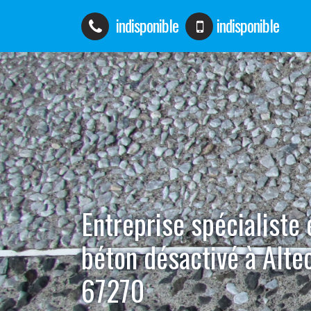
indisponible
indisponible
Entreprise spécialiste
béton désactivé à Alte
67270