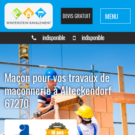
MENU
DEVIS GRATUIT
indisponible
indisponible
Maçon pour vos travaux de
maçonnerie à Alteckendorf
67270