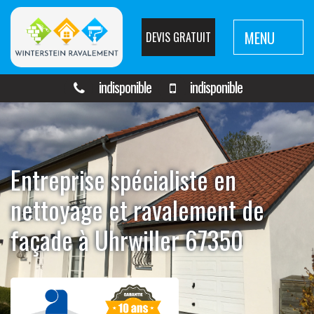
MENU
DEVIS GRATUIT
indisponible
indisponible
Entreprise spécialiste en
nettoyage et ravalement de
façade à Uhrwiller 67350