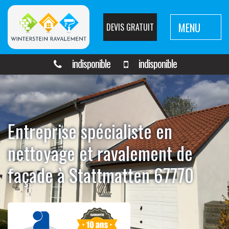
MENU
DEVIS GRATUIT
indisponible
indisponible
Entreprise spécialiste en
nettoyage et ravalement de
façade à Stattmatten 67770