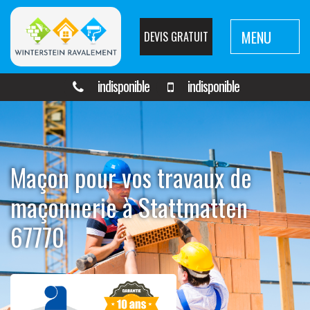
MENU
DEVIS GRATUIT
indisponible
indisponible
Maçon pour vos travaux de
maçonnerie à Stattmatten
67770