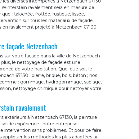
re les diverses intempéries à Netzenbach 67130
se Winterstein ravalement sera en mesure de
e que : talochée, frottée, rustique, lissée,
ervention sur tous les matériaux de façade.
s en ravalement projeté à Netzenbach 67130 ;
tre façade Netzenbach
ns sur votre façade dans la ville de Netzenbach
e plus, le nettoyage de façade est une
rence de votre habitation. Quel que soit le
ach 67130 : pierre, brique, bois, béton ; nos
es, comme : gommage, hydrogommage, sablage,
ession, nettoyage chimique pour nettoyer votre
rstein ravalement
s extérieurs à Netzenbach 67130, la peinture
 solide expérience ; notre entreprise
 intervention sans problèmes. Et pour ce faire,
ons appliquer les méthodes les plus adaptées au