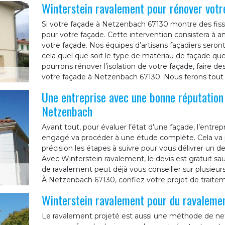
Winterstein ravalement pour rénover vot
Si votre façade à Netzenbach 67130 montre des fissu
pour votre façade. Cette intervention consistera à a
votre façade. Nos équipes d’artisans façadiers sero
cela quel que soit le type de matériau de façade q
pourrons rénover l’isolation de votre façade, faire 
votre façade à Netzenbach 67130. Nous ferons tout p
Une entreprise avec une bonne réputation 
Netzenbach
Avant tout, pour évaluer l’état d’une façade, l’entr
engagé va procéder à une étude complète. Cela va p
précision les étapes à suivre pour vous délivrer un d
Avec Winterstein ravalement, le devis est gratuit sau
de ravalement peut déjà vous conseiller sur plusieur
À Netzenbach 67130, confiez votre projet de traite
Winterstein ravalement pour du ravalemen
Le ravalement projeté est aussi une méthode de net