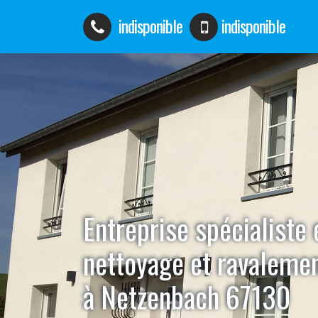
indisponible
indisponible
Entreprise spécialiste 
nettoyage et ravaleme
à Netzenbach 67130