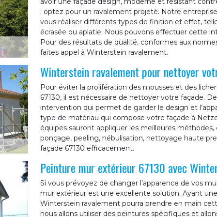
avoir une façade design, moderne et résistant cont
; optez pour un ravalement projeté. Notre entrepri
vous réaliser différents types de finition et effet, tell
écrasée ou aplatie. Nous pouvons effectuer cette int
Pour des résultats de qualité, conformes aux norme
faites appel à Winterstein ravalement.
Winterstein ravalement pour nettoyer vo
Pour éviter la prolifération des mousses et des liche
67130, il est nécessaire de nettoyer votre façade. D
intervention qui permet de garder le design et l’appa
type de matériau qui compose votre façade à Netzenb
équipes sauront appliquer les meilleures méthod
ponçage, peeling, nébulisation, nettoyage haute pr
façade 67130 efficacement.
Peinture mur extérieur 67130 avec Winte
Si vous prévoyez de changer l’apparence de vos mur
mur extérieur est une excellente solution. Ayant une
Winterstein ravalement pourra prendre en main cette
nous allons utiliser des peintures spécifiques et all