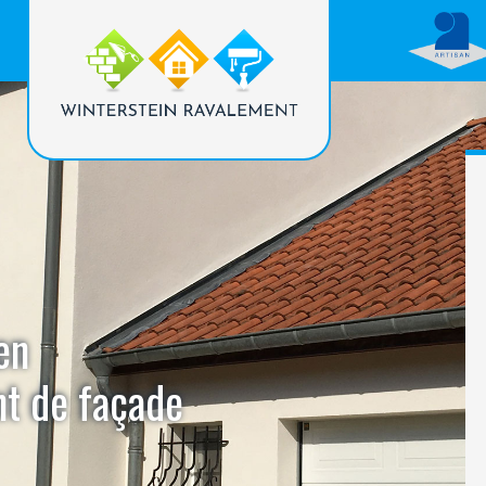
en
nt de façade