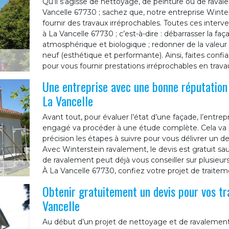
Qu’il s’agisse de nettoyage, de peinture ou de raval
Vancelle 67730 ; sachez que, notre entreprise Wint
fournir des travaux irréprochables. Toutes ces interv
à La Vancelle 67730 ; c’est-à-dire : débarrasser la faç
atmosphérique et biologique ; redonner de la valeu
neuf (esthétique et performante). Ainsi, faites conf
pour vous fournir prestations irréprochables en trava
Une entreprise avec une bonne réputation 
La Vancelle
Avant tout, pour évaluer l’état d’une façade, l’entr
engagé va procéder à une étude complète. Cela va p
précision les étapes à suivre pour vous délivrer un d
Avec Winterstein ravalement, le devis est gratuit sau
de ravalement peut déjà vous conseiller sur plusieur
À La Vancelle 67730, confiez votre projet de traite
Obtenir gratuitement un devis pour vos t
Vancelle
Au début d’un projet de nettoyage et de ravalement 