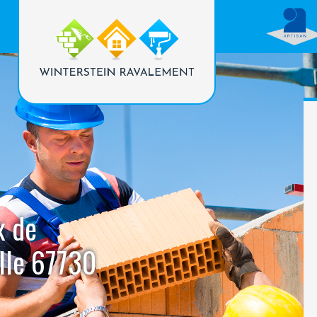
x de
lle 67730