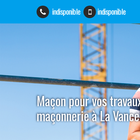
indisponible
indisponible
Maçon pour vos travau
maçonnerie à La Vance