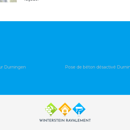
ur Durningen
Pose de béton désactivé Durni