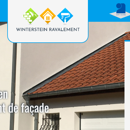
en
nt de façade