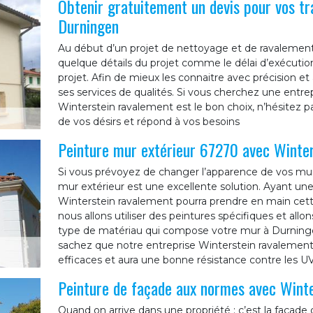
Obtenir gratuitement un devis pour vos t
Durningen
Au début d’un projet de nettoyage et de ravalement 
quelque détails du projet comme le délai d’exécution,
projet. Afin de mieux les connaitre avec précision e
ses services de qualités. Si vous cherchez une entre
Winterstein ravalement est le bon choix, n’hésitez pa
de vos désirs et répond à vos besoins
Peinture mur extérieur 67270 avec Winte
Si vous prévoyez de changer l’apparence de vos mur
mur extérieur est une excellente solution. Ayant une
Winterstein ravalement pourra prendre en main cette
nous allons utiliser des peintures spécifiques et all
type de matériau qui compose votre mur à Durningen 
sachez que notre entreprise Winterstein ravalement 
efficaces et aura une bonne résistance contre les UV 
Peinture de façade aux normes avec Wint
Quand on arrive dans une propriété ; c’est la façade