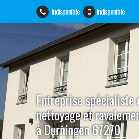
indisponible
indisponible
Entreprise spécialiste 
nettoyage et ravaleme
à Durningen 67270