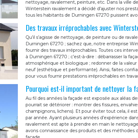
nettoyage, ravalement, peinture, etc. Dans la ville 
Winterstein ravalement a décidé d’ajuster nos presta
tous les habitants de Durningen 67270 puissent avoi
Des travaux irréprochables avec Winterst
Qu’il s’agisse de nettoyage, de peinture ou de raval
Durningen 67270 ; sachez que, notre entreprise Wi
fournir des travaux irréprochables. Toutes ces interv
à Durningen 67270 ; c’est-à-dire : débarrasser la faça
atmosphérique et biologique ; redonner de la valeu
neuf (esthétique et performante). Ainsi, faites conf
pour vous fournir prestations irréprochables en trava
Pourquoi est-il important de nettoyer la 
Au fil des années la façade est exposée aux aléas de
pourrait se détériorer : montrer des fissures, envahi
champignons, lichens). Et pour éviter tout cela, il e
par année. Ayant plusieurs années d’expérience dans
ravalement est apte à prendre en main le nettoyag
avons connaissance des produits et des méthodes d
façade.