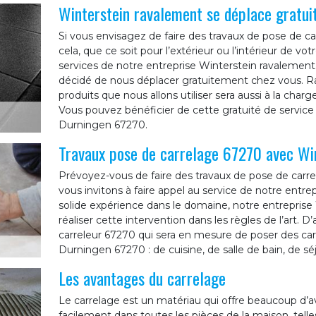
Winterstein ravalement se déplace gratui
Si vous envisagez de faire des travaux de pose de ca
cela, que ce soit pour l’extérieur ou l’intérieur de vot
services de notre entreprise Winterstein ravalement
décidé de nous déplacer gratuitement chez vous. Ras
produits que nous allons utiliser sera aussi à la cha
Vous pouvez bénéficier de cette gratuité de service 
Durningen 67270.
Travaux pose de carrelage 67270 avec Wi
Prévoyez-vous de faire des travaux de pose de carre
vous invitons à faire appel au service de notre entr
solide expérience dans le domaine, notre entrepris
réaliser cette intervention dans les règles de l’art. D
carreleur 67270 qui sera en mesure de poser des car
Durningen 67270 : de cuisine, de salle de bain, de sé
Les avantages du carrelage
Le carrelage est un matériau qui offre beaucoup d’av
facilement dans toutes les pièces de la maison, telles q