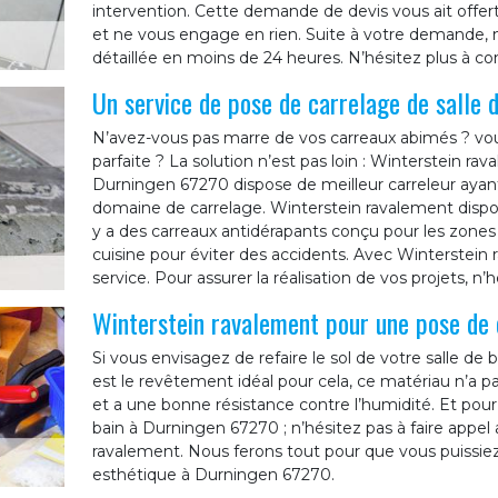
intervention. Cette demande de devis vous ait offer
et ne vous engage en rien. Suite à votre demande, 
détaillée en moins de 24 heures. N’hésitez plus à c
Un service de pose de carrelage de salle 
N’avez-vous pas marre de vos carreaux abimés ? vou
parfaite ? La solution n’est pas loin : Winterstein ra
Durningen 67270 dispose de meilleur carreleur aya
domaine de carrelage. Winterstein ravalement dispos
y a des carreaux antidérapants conçu pour les zones 
cuisine pour éviter des accidents. Avec Winterstein 
service. Pour assurer la réalisation de vos projets, n
Winterstein ravalement pour une pose de 
Si vous envisagez de refaire le sol de votre salle de
est le revêtement idéal pour cela, ce matériau n’a pas
et a une bonne résistance contre l’humidité. Et pour
bain à Durningen 67270 ; n’hésitez pas à faire appel
ravalement. Nous ferons tout pour que vous puissiez
esthétique à Durningen 67270.