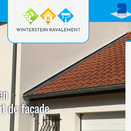
en
nt de façade