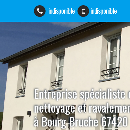
indisponible
indisponible
Entreprise spécialiste 
nettoyage et ravaleme
à Bourg Bruche 67420