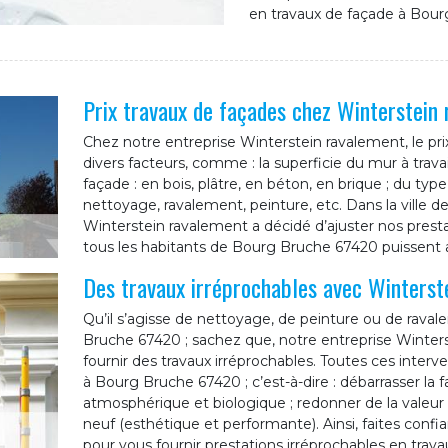
en travaux de façade à Bou
Prix travaux de façades chez Winterstein
Chez notre entreprise Winterstein ravalement, le pr
divers facteurs, comme : la superficie du mur à trava
façade : en bois, plâtre, en béton, en brique ; du typ
nettoyage, ravalement, peinture, etc. Dans la ville 
Winterstein ravalement a décidé d’ajuster nos presta
tous les habitants de Bourg Bruche 67420 puissent 
Des travaux irréprochables avec Winterst
Qu’il s’agisse de nettoyage, de peinture ou de raval
Bruche 67420 ; sachez que, notre entreprise Winter
fournir des travaux irréprochables. Toutes ces interv
à Bourg Bruche 67420 ; c’est-à-dire : débarrasser la f
atmosphérique et biologique ; redonner de la valeu
neuf (esthétique et performante). Ainsi, faites conf
pour vous fournir prestations irréprochables en trava