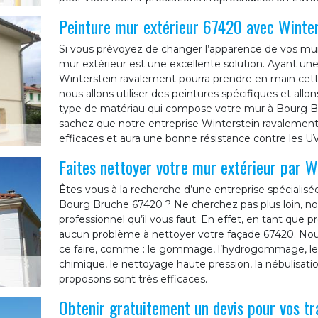
Peinture mur extérieur 67420 avec Winte
Si vous prévoyez de changer l’apparence de vos mur
mur extérieur est une excellente solution. Ayant une
Winterstein ravalement pourra prendre en main cette
nous allons utiliser des peintures spécifiques et all
type de matériau qui compose votre mur à Bourg Bruc
sachez que notre entreprise Winterstein ravalement 
efficaces et aura une bonne résistance contre les UV 
Faites nettoyer votre mur extérieur par W
Êtes-vous à la recherche d’une entreprise spécialisé
Bourg Bruche 67420 ? Ne cherchez pas plus loin, not
professionnel qu’il vous faut. En effet, en tant que 
aucun problème à nettoyer votre façade 67420. No
ce faire, comme : le gommage, l’hydrogommage, le p
chimique, le nettoyage haute pression, la nébulisa
proposons sont très efficaces.
Obtenir gratuitement un devis pour vos t