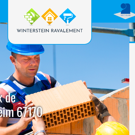
x de
eim 67170