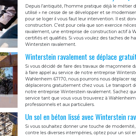
Depuis l’antiquité, l’homme pratique déjà le métie
utilisé » ne cesse de se développer et se moderniser.
pour se loger il vous faut leur intervention. Il est d
construction. C’est pour cela que son exercice néce
ravalement, une entreprise de construction actif
certifiés et qualifiés. Si vous voulez des taches de h
Winterstein ravalement.
Winterstein ravalement se déplace gratu
Si vous décidé de faire des travaux de maçonnerie da
à faire appel au service de notre entreprise Winterste
Wahlenheim 67170, nous pourrons nous déplacer ra
déplacerons gratuitement chez vous. Le transport de
notre entreprise Winterstein ravalement. Sachez que
service tant que vous vous trouverez à Wahlenheim
professionnels et aux particuliers.
Un sol en béton lissé avec Winterstein ra
Si vous souhaitez donner une touche de modernité, m
contre les diverses intempéries, optez pour un sol en