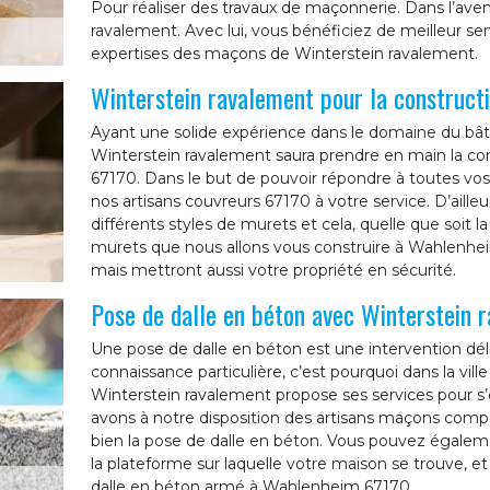
Pour réaliser des travaux de maçonnerie. Dans l’aven
ravalement. Avec lui, vous bénéficiez de meilleur ser
expertises des maçons de Winterstein ravalement.
Winterstein ravalement pour la construct
Ayant une solide expérience dans le domaine du bâtim
Winterstein ravalement saura prendre en main la c
67170. Dans le but de pouvoir répondre à toutes vos
nos artisans couvreurs 67170 à votre service. D’aille
différents styles de murets et cela, quelle que soit l
murets que nous allons vous construire à Wahlenhe
mais mettront aussi votre propriété en sécurité.
Pose de dalle en béton avec Winterstein 
Une pose de dalle en béton est une intervention déli
connaissance particulière, c’est pourquoi dans la vil
Winterstein ravalement propose ses services pour s’o
avons à notre disposition des artisans maçons compé
bien la pose de dalle en béton. Vous pouvez égalemen
la plateforme sur laquelle votre maison se trouve, et
dalle en béton armé à Wahlenheim 67170.