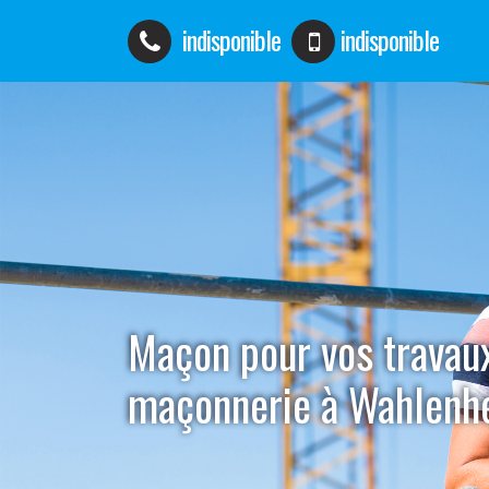
indisponible
indisponible
Maçon pour vos travau
maçonnerie à Wahlenh