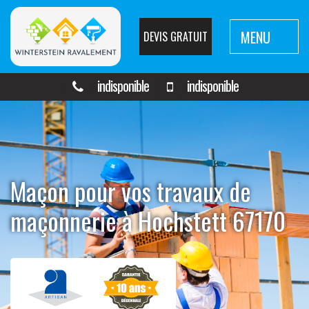
MENU
DEVIS GRATUIT
indisponible
indisponible
Maçon pour vos travaux de
maçonnerie à Hochstett 67170