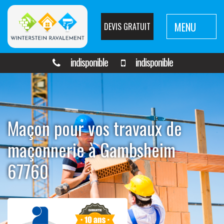
MENU
DEVIS GRATUIT
indisponible
indisponible
Maçon pour vos travaux de
maçonnerie à Gambsheim
67760