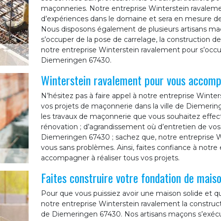
maçonneries. Notre entreprise Winterstein ravaleme
d’expériences dans le domaine et sera en mesure d
Nous disposons également de plusieurs artisans ma
s’occuper de la pose de carrelage, la construction de t
notre entreprise Winterstein ravalement pour s’occ
Diemeringen 67430.
Winterstein ravalement pour vous accomp
N’hésitez pas à faire appel à notre entreprise Win
vos projets de maçonnerie dans la ville de Diemering
les travaux de maçonnerie que vous souhaitez effectue
rénovation ; d’agrandissement où d’entretien de vo
Diemeringen 67430 ; sachez que, notre entreprise Wi
vous sans problèmes. Ainsi, faites confiance à notr
accompagner à réaliser tous vos projets.
Faites construire votre fondation de mais
Pour que vous puissiez avoir une maison solide et q
notre entreprise Winterstein ravalement la construct
de Diemeringen 67430. Nos artisans maçons s’exécute