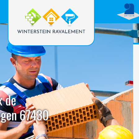
x de
ngen 67430