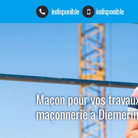
indisponible
indisponible
Maçon pour vos travau
maçonnerie à Diemeri