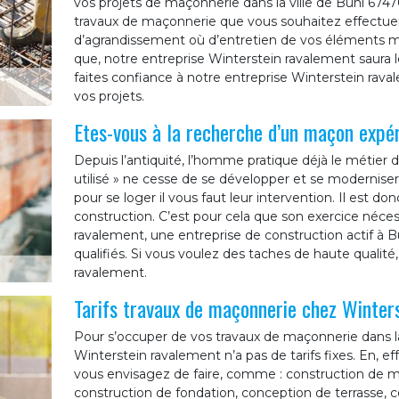
vos projets de maçonnerie dans la ville de Buhl 67470 
travaux de maçonnerie que vous souhaitez effectuer. Q
d’agrandissement où d’entretien de vos éléments ma
que, notre entreprise Winterstein ravalement saura le
faites confiance à notre entreprise Winterstein rav
vos projets.
Etes-vous à la recherche d’un maçon expé
Depuis l’antiquité, l’homme pratique déjà le métie
utilisé » ne cesse de se développer et se moderniser.
pour se loger il vous faut leur intervention. Il est d
construction. C’est pour cela que son exercice néce
ravalement, une entreprise de construction actif à 
qualifiés. Si vous voulez des taches de haute qualité
ravalement.
Tarifs travaux de maçonnerie chez Winter
Pour s’occuper de vos travaux de maçonnerie dans la
Winterstein ravalement n’a pas de tarifs fixes. En, e
vous envisagez de faire, comme : construction de mu
construction de fondation, conception de terrasse, c