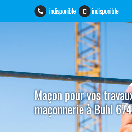
indisponible
indisponible
Maçon pour vos travau
maçonnerie à Buhl 67