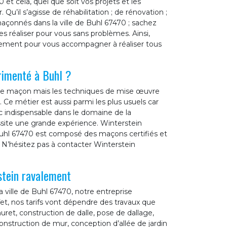
et cela, quel que soit vos projets et les
u’il s’agisse de réhabilitation ; de rénovation ;
çonnés dans la ville de Buhl 67470 ; sachez
s réaliser pour vous sans problèmes. Ainsi,
alement pour vous accompagner à réaliser tous
rimenté à Buhl ?
r de maçon mais les techniques de mise œuvre
 Ce métier est aussi parmi les plus usuels car
onc indispensable dans le domaine de la
ssite une grande expérience. Winterstein
Buhl 67470 est composé des maçons certifiés et
, N’hésitez pas à contacter Winterstein
stein ravalement
 ville de Buhl 67470, notre entreprise
ffet, nos tarifs vont dépendre des travaux que
ret, construction de dalle, pose de dallage,
onstruction de mur, conception d’allée de jardin