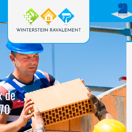
x de
470