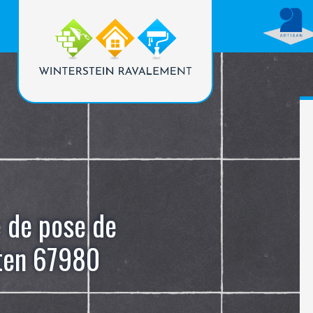
e de pose de
eten 67980