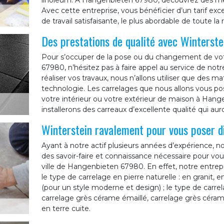
linoleum. A Hangenbieten 67980, découvrez des meill
Avec cette entreprise, vous bénéficier d’un tarif ex
de travail satisfaisante, le plus abordable de toute la 
Des prestations de qualité avec Winterst
Pour s’occuper de la pose ou du changement de votr
67980, n’hésitez pas à faire appel au service de not
réaliser vos travaux, nous n’allons utiliser que des ma
technologie. Les carrelages que nous allons vous pose
votre intérieur ou votre extérieur de maison à Han
installerons des carreaux d’excellente qualité qui au
Winterstein ravalement pour vous poser di
Ayant à notre actif plusieurs années d’expérience, n
des savoir-faire et connaissance nécessaire pour vou
ville de Hangenbieten 67980. En effet, notre entrep
le type de carrelage en pierre naturelle : en granit, e
(pour un style moderne et design) ; le type de carre
carrelage grès cérame émaillé, carrelage grès céram
en terre cuite.