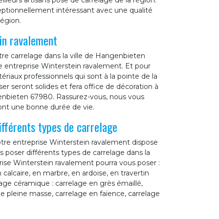
eurs artisans pose de carrelage de la région.
ceptionnellement intéressant avec une qualité
région.
ein ravalement
e carrelage dans la ville de Hangenbieten
re entreprise Winterstein ravalement. Et pour
tériaux professionnels qui sont à la pointe de la
r seront solides et fera office de décoration à
genbieten 67980. Rassurez-vous, nous vous
ront une bonne durée de vie.
fférents types de carrelage
otre entreprise Winterstein ravalement dispose
s poser différents types de carrelage dans la
rise Winterstein ravalement pourra vous poser :
n calcaire, en marbre, en ardoise, en travertin
lage céramique : carrelage en grès émaillé,
e pleine masse, carrelage en faïence, carrelage