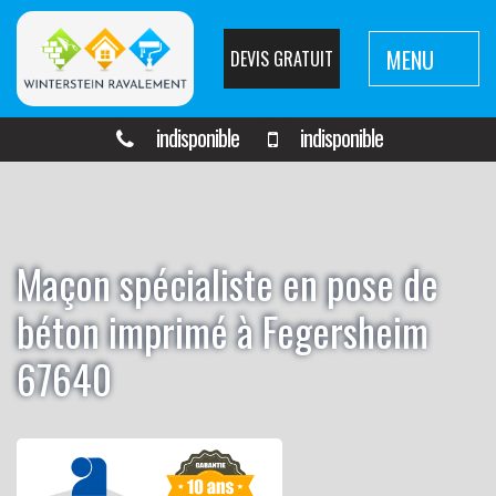
MENU
DEVIS GRATUIT
indisponible
indisponible
Maçon spécialiste en pose de
béton imprimé à Fegersheim
67640